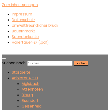
Zum Inhalt springen
Impressum
Datenschutz
Umweltfreundlicher Druck
Bauernmarkt
Spendenkonto
Hallertauer-EF (.pdf)
Suchen nach:
Startseite
Anbieter A – H
Aiglsbach
Attenhofen
Biburg
Elsendorf
Geisenfeld