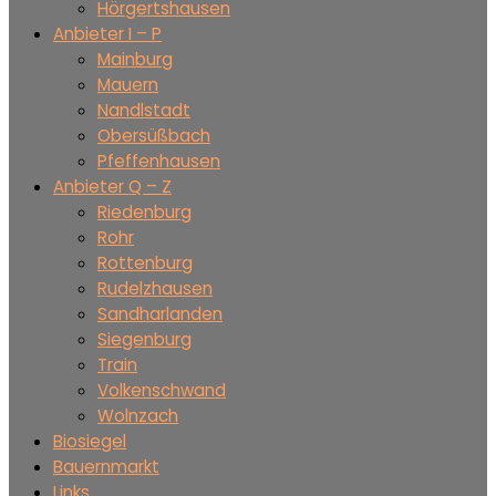
Hörgertshausen
Anbieter I – P
Mainburg
Mauern
Nandlstadt
Obersüßbach
Pfeffenhausen
Anbieter Q – Z
Riedenburg
Rohr
Rottenburg
Rudelzhausen
Sandharlanden
Siegenburg
Train
Volkenschwand
Wolnzach
Biosiegel
Bauernmarkt
Links